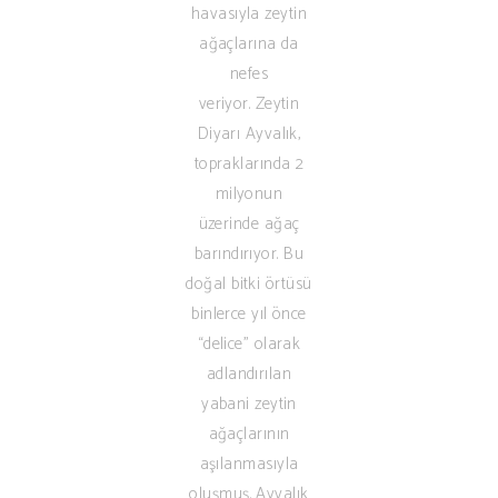
havasıyla zeytin
ağaçlarına da
nefes
veriyor. Zeytin
Diyarı Ayvalık,
topraklarında 2
milyonun
üzerinde ağaç
barındırıyor. Bu
doğal bitki örtüsü
binlerce yıl önce
“delice” olarak
adlandırılan
yabani zeytin
ağaçlarının
aşılanmasıyla
oluşmuş. Ayvalık