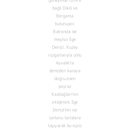
güneyinde İzmir’e
bağlı Dikili ve
Bergama
bulunuyor.
Batısında ise
meşhur Ege
Denizi… Kuzey
rüzgarlarıyla ünlü
Ayvalık’ta
denizden karaya
doğru esen
poyraz
Kazdağları’nın
oksijenini, Ege
Denizi’nin ise
iyotunu tarlalara
taşıyarak bu eşsiz