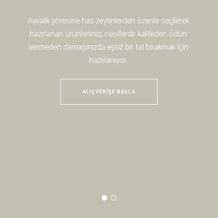
A
y
v
a
l
ı
k
y
ö
r
e
s
i
n
e
h
a
s
z
e
y
t
i
n
l
e
r
d
e
n
ö
z
e
n
l
e
s
e
ç
i
l
e
r
e
k
h
a
z
ı
r
l
a
n
a
n
ü
r
ü
n
l
e
r
i
m
i
z
,
n
e
s
i
l
l
e
r
d
i
r
k
a
l
i
t
e
d
e
n
ö
d
ü
n
v
e
r
m
e
d
e
n
d
a
m
a
ğ
ı
n
ı
z
d
a
e
ş
s
i
z
b
i
r
t
a
t
b
ı
r
a
k
m
a
k
i
ç
i
n
h
a
z
ı
r
l
a
n
ı
y
o
r
.
ALIŞVERIŞE BAŞLA