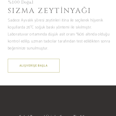
%100 Doğal
SIZMA ZEYTINYAĞI
Sadece Ayvalık yöresi zeytinleri itina ile seçilerek hijyenik
koşullarda 26°C soğuk baskı yöntemi ile sıkılmıştır.
Laboratuvar ortamında düşük asit oranı %0.6 altında olduğu
kontrol edilip, uzman tadıcılar tarafından test edildikten sonra
beğeninize sunulmuştur.
ALIŞVERIŞE BAŞLA