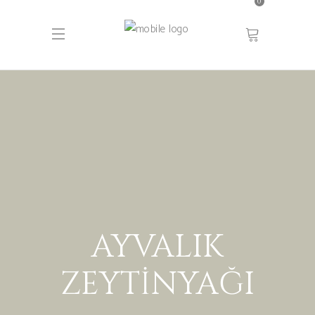
0
AYVALIK
ZEYTINYAĞI